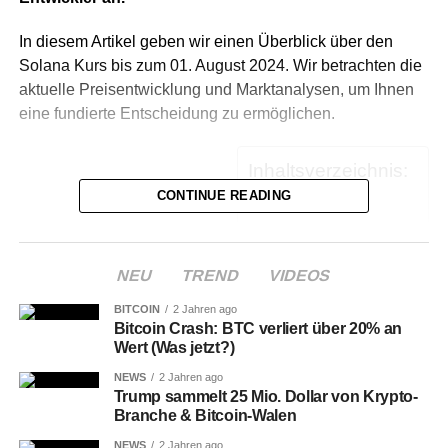
In diesem Artikel geben wir einen Überblick über den
Solana Kurs bis zum 01. August 2024. Wir betrachten die
aktuelle Preisentwicklung und Marktanalysen, um Ihnen
eine fundierte Entscheidung zu ermöglichen.
Inhaltsverzeichnis:
CONTINUE READING
Wichtige Fakten:
NEU
TREND
VIDEOS
Der Solana Kurs hat in den letzten 12 Monaten
BITCOIN
2 Jahren ago
eine Preissteigerung von 300% verzeichnet.
Bitcoin Crash: BTC verliert über 20% an
Wert (Was jetzt?)
Mit einem aktuellen Marktwert von über 12
NEWS
2 Jahren ago
Milliarden Euro ist Solana eine bedeutende
Trump sammelt 25 Mio. Dollar von Krypto-
Kryptowährung.
Branche & Bitcoin-Walen
Aktuelle Entwicklungen könnten den SOL Wert
NEWS
2 Jahren ago