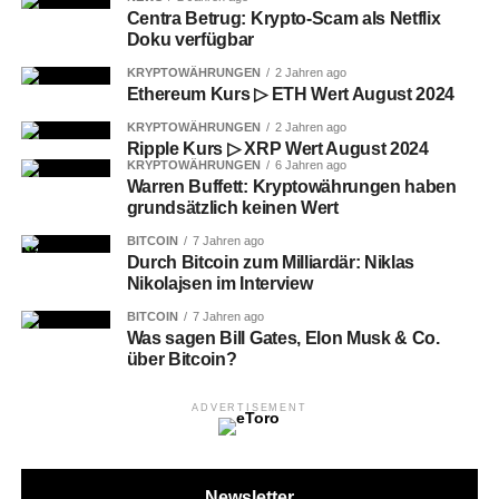
Centra Betrug: Krypto-Scam als Netflix
weiter beeinflussen.
Doku verfügbar
Marktanalyse und Trends sind entscheidend für
KRYPTOWÄHRUNGEN
2 Jahren ago
die zukünftige Preisentwicklung.
Ethereum Kurs ▷ ETH Wert August 2024
Investoren sollten sich über Chancen und Risiken
KRYPTOWÄHRUNGEN
2 Jahren ago
Ripple Kurs ▷ XRP Wert August 2024
des Solana Marktes informieren.
KRYPTOWÄHRUNGEN
6 Jahren ago
Warren Buffett: Kryptowährungen haben
Einleitung zum Solana Kurs
grundsätzlich keinen Wert
BITCOIN
7 Jahren ago
Die Solana Kryptowährung hat in der digitalen Finanzwelt
Durch Bitcoin zum Milliardär: Niklas
viel Aufmerksamkeit bekommen. In den letzten Tagen hat
Nikolajsen im Interview
der Solana Kurs bemerkenswerte Bewegungen gezeigt.
BITCOIN
7 Jahren ago
Diese Bewegungen faszinieren sowohl Investoren als
Was sagen Bill Gates, Elon Musk & Co.
auch Analysten.
über Bitcoin?
Der Kurs fiel in den letzten Tagen um -8,01%. Seit gestern
ADVERTISEMENT
ist er um -0,97% gefallen. Doch die Monatsperformance
zeigt eine positive Veränderung von +13,54%.
Newsletter