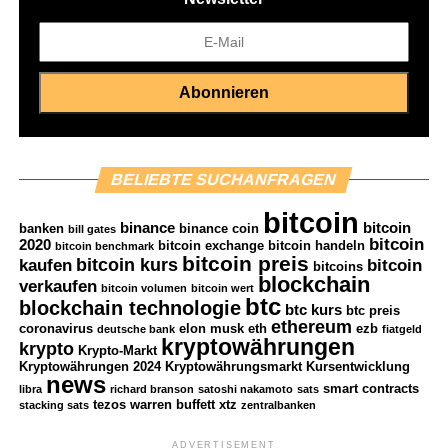
Krypto-Analysten wie Chris Burniske sehen eine
aufregende Zukunft für Solana. Sie prognostizieren, dass
der Kurs bis zu 1.000 Dollar steigen könnte. Das bedeutet
ein Gewinnpotenzial von 492,70%.
Walletinvestor.com geht von einem Preis von 826,33
Dollar bis 2029 aus. Solana ist auch ein attraktives
Umfeld für Memecoins. Es hat die größte Vielfalt in
BELIEBTE SUCHANFRAGEN
diesem Bereich.
bitcoin
binance
bitcoin
banken
binance coin
bill gates
Memecoins wie Pepe und PlayDoge prägen die
bitcoin
2020
bitcoin exchange
bitcoin handeln
bitcoin benchmark
bitcoin preis
Kryptowährungswelt. Sie erzielen hohe
bitcoin kurs
kaufen
bitcoin
bitcoins
blockchain
verkaufen
Marktkapitalisierungen. Anleger sind gespannt auf diese
bitcoin volumen
bitcoin wert
btc
blockchain technologie
btc kurs
Entwicklungen, die den Solana Kurs beeinflussen
btc preis
ethereum
coronavirus
elon musk
eth
ezb
deutsche bank
fiatgeld
können.
kryptowährungen
krypto
Krypto-Markt
Kryptowährungen 2024
Kryptowährungsmarkt
Kursentwicklung
Es ist wichtig, die Marktübersicht regelmäßig zu
news
smart contracts
libra
richard branson
satoshi nakamoto
sats
analysieren. So können Anleger fundierte
tezos
warren buffett
xtz
stacking sats
zentralbanken
Entscheidungen im dynamischen Krypto-Markt treffen.
ADVERTISEMENT