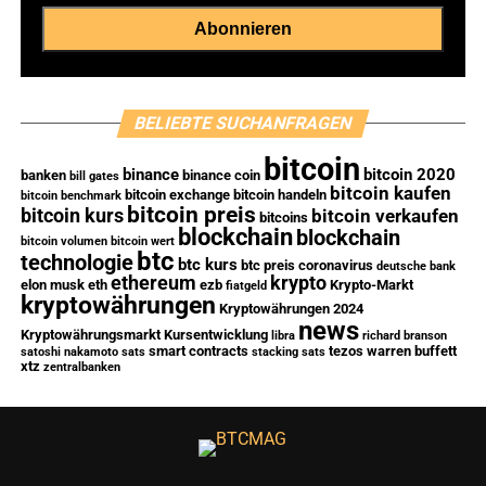
BELIEBTE SUCHANFRAGEN
bitcoin
binance
bitcoin 2020
banken
binance coin
bill gates
bitcoin kaufen
bitcoin exchange
bitcoin handeln
bitcoin benchmark
bitcoin preis
bitcoin kurs
bitcoin verkaufen
bitcoins
blockchain
blockchain
bitcoin volumen
bitcoin wert
btc
technologie
btc kurs
btc preis
coronavirus
deutsche bank
ethereum
krypto
elon musk
eth
ezb
Krypto-Markt
fiatgeld
kryptowährungen
Kryptowährungen 2024
news
Kryptowährungsmarkt
Kursentwicklung
libra
richard branson
smart contracts
tezos
warren buffett
satoshi nakamoto
sats
stacking sats
xtz
zentralbanken