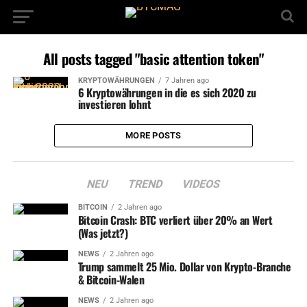
All posts tagged "basic attention token"
KRYPTOWÄHRUNGEN
7 Jahren ago
6 Kryptowährungen in die es sich 2020 zu
investieren lohnt
MORE POSTS
NEU
TREND
VIDEOS
BITCOIN
2 Jahren ago
Bitcoin Crash: BTC verliert über 20% an Wert
(Was jetzt?)
NEWS
2 Jahren ago
Trump sammelt 25 Mio. Dollar von Krypto-Branche
& Bitcoin-Walen
NEWS
2 Jahren ago