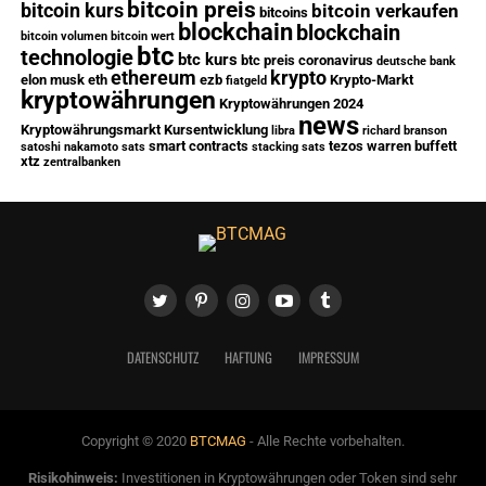
bitcoin preis
bitcoin kurs
bitcoin verkaufen
bitcoins
blockchain
blockchain
bitcoin volumen
bitcoin wert
btc
technologie
btc kurs
btc preis
coronavirus
deutsche bank
ethereum
krypto
elon musk
eth
ezb
Krypto-Markt
fiatgeld
kryptowährungen
Kryptowährungen 2024
news
Kryptowährungsmarkt
Kursentwicklung
libra
richard branson
smart contracts
tezos
warren buffett
satoshi nakamoto
sats
stacking sats
xtz
zentralbanken
DATENSCHUTZ
HAFTUNG
IMPRESSUM
Copyright © 2020
BTCMAG
- Alle Rechte vorbehalten.
Risikohinweis:
Investitionen in Kryptowährungen oder Token sind sehr