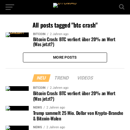
All posts tagged "btc crash"
BITCOIN
2 Jahren ago
Bitcoin Crash: BTC verliert über 20% an Wert
(Was jetzt?)
MORE POSTS
NEU
TREND
VIDEOS
BITCOIN
2 Jahren ago
Bitcoin Crash: BTC verliert über 20% an Wert
(Was jetzt?)
NEWS
2 Jahren ago
Trump sammelt 25 Mio. Dollar von Krypto-Branche
& Bitcoin-Walen
NEWS
2 Jahren ago