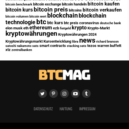
bitcoin kaufen
bitcoin exchange
bitcoin handeln
bitcoin benchmark
bitcoin preis
bitcoin kurs
bitcoin verkaufen
bitcoins
blockchain
blockchain
bitcoin volumen
bitcoin wert
btc
technologie
btc kurs
btc preis
coronavirus
deutsche bank
ethereum
krypto
elon musk
eth
ezb
Krypto-Markt
fiatgeld
kryptowährungen
Kryptowährungen 2024
news
Kryptowährungsmarkt
Kursentwicklung
libra
richard branson
smart contracts
tezos
warren buffett
satoshi nakamoto
sats
stacking sats
xtz
zentralbanken
DATENSCHUTZ
HAFTUNG
IMPRESSUM