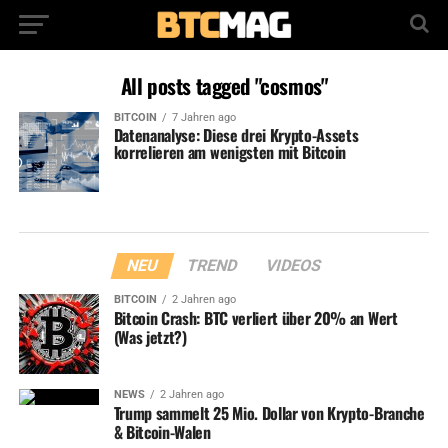
All posts tagged "cosmos"
BITCOIN
7 Jahren ago
Datenanalyse: Diese drei Krypto-Assets
korrelieren am wenigsten mit Bitcoin
NEU
TREND
VIDEOS
BITCOIN
2 Jahren ago
Bitcoin Crash: BTC verliert über 20% an Wert
(Was jetzt?)
NEWS
2 Jahren ago
Trump sammelt 25 Mio. Dollar von Krypto-Branche
& Bitcoin-Walen