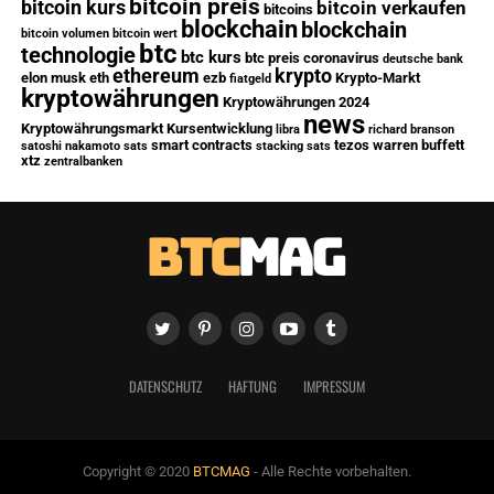
bitcoin preis
bitcoin kurs
bitcoin verkaufen
bitcoins
blockchain
blockchain
bitcoin volumen
bitcoin wert
btc
technologie
btc kurs
btc preis
coronavirus
deutsche bank
ethereum
krypto
elon musk
eth
ezb
Krypto-Markt
fiatgeld
kryptowährungen
Kryptowährungen 2024
news
Kryptowährungsmarkt
Kursentwicklung
libra
richard branson
smart contracts
tezos
warren buffett
satoshi nakamoto
sats
stacking sats
xtz
zentralbanken
DATENSCHUTZ
HAFTUNG
IMPRESSUM
Copyright © 2020
BTCMAG
- Alle Rechte vorbehalten.