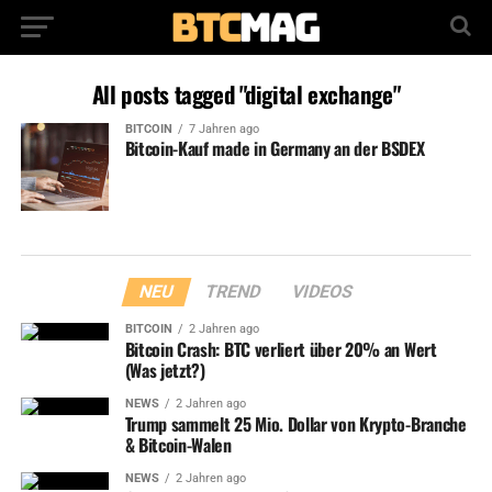
All posts tagged "digital exchange"
BITCOIN
7 Jahren ago
Bitcoin-Kauf made in Germany an der BSDEX
NEU
TREND
VIDEOS
BITCOIN
2 Jahren ago
Bitcoin Crash: BTC verliert über 20% an Wert
(Was jetzt?)
NEWS
2 Jahren ago
Trump sammelt 25 Mio. Dollar von Krypto-Branche
& Bitcoin-Walen
NEWS
2 Jahren ago