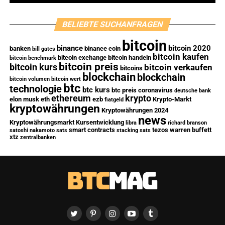
BELIEBTE SUCHANFRAGEN
bitcoin
binance
bitcoin 2020
banken
binance coin
bill gates
bitcoin kaufen
bitcoin exchange
bitcoin handeln
bitcoin benchmark
bitcoin preis
bitcoin kurs
bitcoin verkaufen
bitcoins
blockchain
blockchain
bitcoin volumen
bitcoin wert
btc
technologie
btc kurs
btc preis
coronavirus
deutsche bank
ethereum
krypto
elon musk
eth
ezb
Krypto-Markt
fiatgeld
kryptowährungen
Kryptowährungen 2024
news
Kryptowährungsmarkt
Kursentwicklung
libra
richard branson
smart contracts
tezos
warren buffett
satoshi nakamoto
sats
stacking sats
xtz
zentralbanken