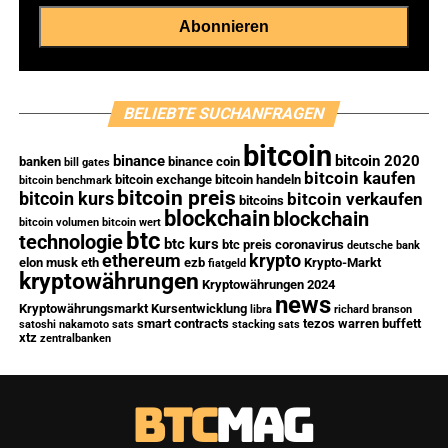
BELIEBTE SUCHANFRAGEN
bitcoin
binance
bitcoin 2020
banken
binance coin
bill gates
bitcoin kaufen
bitcoin exchange
bitcoin handeln
bitcoin benchmark
bitcoin preis
bitcoin kurs
bitcoin verkaufen
bitcoins
blockchain
blockchain
bitcoin volumen
bitcoin wert
btc
technologie
btc kurs
btc preis
coronavirus
deutsche bank
ethereum
krypto
elon musk
eth
ezb
Krypto-Markt
fiatgeld
kryptowährungen
Kryptowährungen 2024
news
Kryptowährungsmarkt
Kursentwicklung
libra
richard branson
smart contracts
tezos
warren buffett
satoshi nakamoto
sats
stacking sats
xtz
zentralbanken