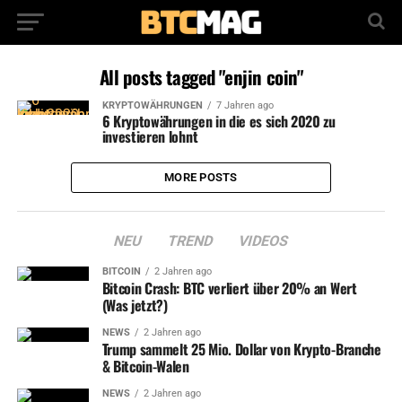
All posts tagged "enjin coin"
KRYPTOWÄHRUNGEN
7 Jahren ago
6 Kryptowährungen in die es sich 2020 zu
investieren lohnt
MORE POSTS
NEU
TREND
VIDEOS
BITCOIN
2 Jahren ago
Bitcoin Crash: BTC verliert über 20% an Wert
(Was jetzt?)
NEWS
2 Jahren ago
Trump sammelt 25 Mio. Dollar von Krypto-Branche
& Bitcoin-Walen
NEWS
2 Jahren ago