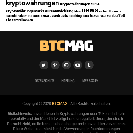
kryptowährungen
Kryptowährungen 2024
news
Kryptowährungsmarkt
Kursentwicklung
libra
richard branson
smart contracts
tezos
warren buffett
satoshi nakamoto
sats
stacking sats
xtz
zentralbanken
DATENSCHUTZ
HAFTUNG
IMPRESSUM
Copyright © 2020
BTCMAG
- Alle Rechte vorbehalten.
Risikohinweis:
Investitionen in Kryptowährungen oder Token sind sehr
spekulativ und der Markt ist weitgehend unreguliert. Jeder, der dies in
Betracht zieht, sollte bereit sein, seine gesamte Investition zu verlieren.
Diese Website ist nicht für die Verwendung in Rechtsordnungen