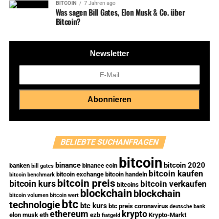
BITCOIN
7 Jahren ago
Was sagen Bill Gates, Elon Musk & Co. über
Bitcoin?
Newsletter
BELIEBTE SUCHANFRAGEN
bitcoin
binance
bitcoin 2020
banken
binance coin
bill gates
bitcoin kaufen
bitcoin exchange
bitcoin handeln
bitcoin benchmark
bitcoin preis
bitcoin kurs
bitcoin verkaufen
bitcoins
blockchain
blockchain
bitcoin volumen
bitcoin wert
btc
technologie
btc kurs
btc preis
coronavirus
deutsche bank
ethereum
krypto
elon musk
eth
ezb
Krypto-Markt
fiatgeld