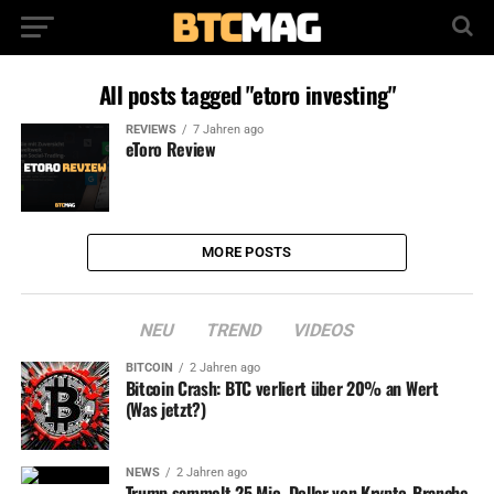
All posts tagged "etoro investing"
REVIEWS
7 Jahren ago
eToro Review
MORE POSTS
NEU
TREND
VIDEOS
BITCOIN
2 Jahren ago
Bitcoin Crash: BTC verliert über 20% an Wert
(Was jetzt?)
NEWS
2 Jahren ago
Trump sammelt 25 Mio. Dollar von Krypto-Branche