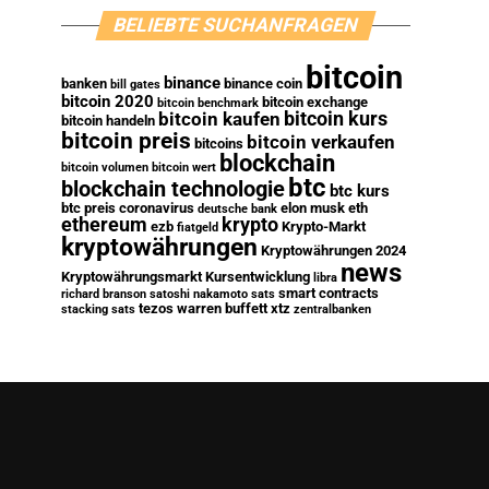
BELIEBTE SUCHANFRAGEN
bitcoin
binance
banken
binance coin
bill gates
bitcoin 2020
bitcoin exchange
bitcoin benchmark
bitcoin kurs
bitcoin kaufen
bitcoin handeln
bitcoin preis
bitcoin verkaufen
bitcoins
blockchain
bitcoin volumen
bitcoin wert
btc
blockchain technologie
btc kurs
btc preis
coronavirus
elon musk
eth
deutsche bank
ethereum
krypto
ezb
Krypto-Markt
fiatgeld
kryptowährungen
Kryptowährungen 2024
news
Kryptowährungsmarkt
Kursentwicklung
libra
smart contracts
richard branson
satoshi nakamoto
sats
tezos
warren buffett
xtz
stacking sats
zentralbanken