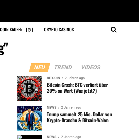
COIN KAUFEN 【₿】
CRYPTO CASINOS
g"
NEU
TREND
VIDEOS
BITCOIN
2 Jahren ago
Bitcoin Crash: BTC verliert über
20% an Wert (Was jetzt?)
NEWS
2 Jahren ago
Trump sammelt 25 Mio. Dollar von
Krypto-Branche & Bitcoin-Walen
NEWS
2 Jahren ago