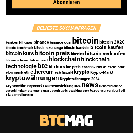
BELIEBTE SUCHANFRAGEN
bitcoin
binance
bitcoin 2020
banken
binance coin
bill gates
bitcoin kaufen
bitcoin exchange
bitcoin handeln
bitcoin benchmark
bitcoin preis
bitcoin kurs
bitcoin verkaufen
bitcoins
blockchain
blockchain
bitcoin volumen
bitcoin wert
btc
technologie
btc kurs
btc preis
coronavirus
deutsche bank
ethereum
krypto
elon musk
eth
ezb
Krypto-Markt
fiatgeld
kryptowährungen
Kryptowährungen 2024
news
Kryptowährungsmarkt
Kursentwicklung
libra
richard branson
smart contracts
tezos
warren buffett
satoshi nakamoto
sats
stacking sats
xtz
zentralbanken