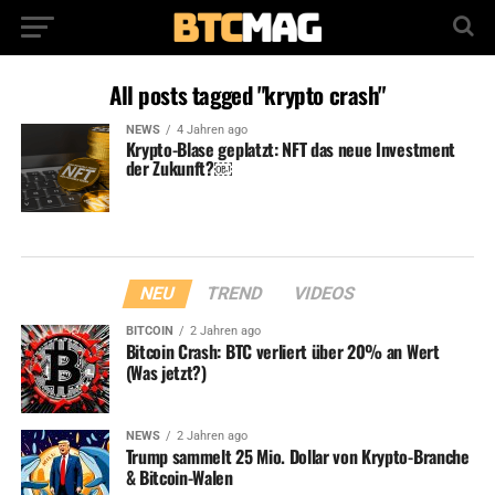
All posts tagged "krypto crash"
NEWS
4 Jahren ago
Krypto-Blase geplatzt: NFT das neue Investment
der Zukunft?￼
NEU
TREND
VIDEOS
BITCOIN
2 Jahren ago
Bitcoin Crash: BTC verliert über 20% an Wert
(Was jetzt?)
NEWS
2 Jahren ago
Trump sammelt 25 Mio. Dollar von Krypto-Branche
& Bitcoin-Walen