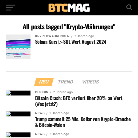
All posts tagged "Krypto-Währungen"
KRYPTOWÄHRUNGEN
2 Jahren ago
Solana Kurs ▷ SOL Wert August 2024
NEU
TREND
VIDEOS
BITCOIN
2 Jahren ago
Bitcoin Crash: BTC verliert über 20% an Wert
(Was jetzt?)
NEWS
2 Jahren ago
Trump sammelt 25 Mio. Dollar von Krypto-Branche
& Bitcoin-Walen
NEWS
2 Jahren ago