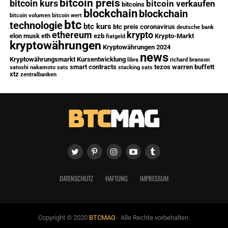
bitcoin preis
bitcoin kurs
bitcoin verkaufen
bitcoins
blockchain
blockchain
bitcoin volumen
bitcoin wert
btc
technologie
btc kurs
btc preis
coronavirus
deutsche bank
ethereum
krypto
elon musk
eth
ezb
Krypto-Markt
fiatgeld
kryptowährungen
Kryptowährungen 2024
news
Kryptowährungsmarkt
Kursentwicklung
libra
richard branson
smart contracts
tezos
warren buffett
satoshi nakamoto
sats
stacking sats
xtz
zentralbanken
DATENSCHUTZ
HAFTUNG
IMPRESSUM
Copyright © 2020
BTCMAG
- Alle Rechte vorbehalten.