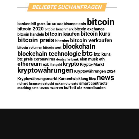
BELIEBTE SUCHANFRAGEN
bitcoin
binance
banken
binance coin
bill gates
bitcoin 2020
bitcoin exchange
bitcoin benchmark
bitcoin kurs
bitcoin kaufen
bitcoin handeln
bitcoin preis
bitcoin verkaufen
bitcoins
blockchain
bitcoin volumen
bitcoin wert
btc
blockchain technologie
btc kurs
btc preis
coronavirus
elon musk
eth
deutsche bank
ethereum
krypto
ezb
Krypto-Markt
fiatgeld
kryptowährungen
Kryptowährungen 2024
news
Kryptowährungsmarkt
Kursentwicklung
libra
smart contracts
richard branson
satoshi nakamoto
sats
tezos
warren buffett
xtz
stacking sats
zentralbanken