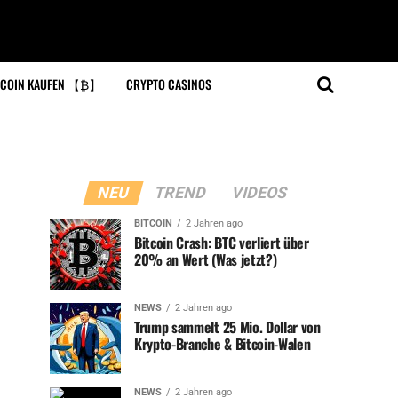
COIN KAUFEN 【₿】
CRYPTO CASINOS
NEU
TREND
VIDEOS
BITCOIN
2 Jahren ago
Bitcoin Crash: BTC verliert über
20% an Wert (Was jetzt?)
NEWS
2 Jahren ago
Trump sammelt 25 Mio. Dollar von
Krypto-Branche & Bitcoin-Walen
NEWS
2 Jahren ago