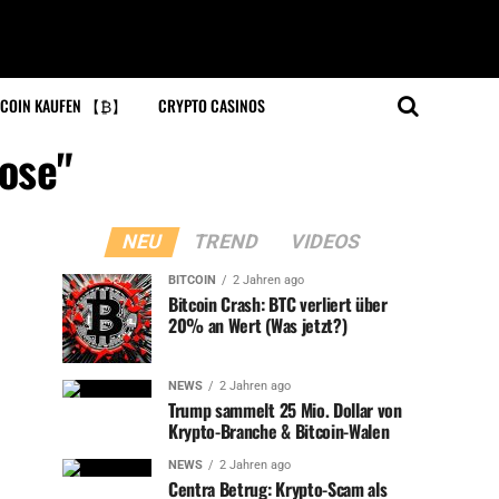
COIN KAUFEN 【₿】
CRYPTO CASINOS
nose"
NEU
TREND
VIDEOS
BITCOIN
2 Jahren ago
Bitcoin Crash: BTC verliert über
20% an Wert (Was jetzt?)
NEWS
2 Jahren ago
Trump sammelt 25 Mio. Dollar von
Krypto-Branche & Bitcoin-Walen
NEWS
2 Jahren ago
Centra Betrug: Krypto-Scam als