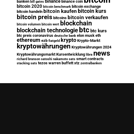
binance
banken
binance coin
bill gates
bitcoin 2020
bitcoin exchange
bitcoin benchmark
bitcoin kurs
bitcoin kaufen
bitcoin handeln
bitcoin preis
bitcoin verkaufen
bitcoins
blockchain
bitcoin volumen
bitcoin wert
btc
blockchain technologie
btc kurs
btc preis
coronavirus
elon musk
eth
deutsche bank
ethereum
krypto
ezb
Krypto-Markt
fiatgeld
kryptowährungen
Kryptowährungen 2024
news
Kryptowährungsmarkt
Kursentwicklung
libra
smart contracts
richard branson
satoshi nakamoto
sats
tezos
warren buffett
xtz
stacking sats
zentralbanken