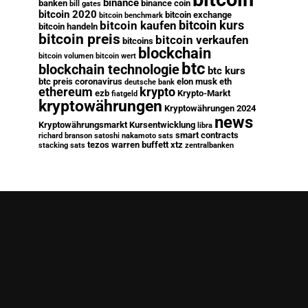
binance
banken
binance coin
bill gates
bitcoin 2020
bitcoin exchange
bitcoin benchmark
bitcoin kurs
bitcoin kaufen
bitcoin handeln
bitcoin preis
bitcoin verkaufen
bitcoins
blockchain
bitcoin volumen
bitcoin wert
btc
blockchain technologie
btc kurs
btc preis
coronavirus
elon musk
eth
deutsche bank
ethereum
krypto
ezb
Krypto-Markt
fiatgeld
kryptowährungen
Kryptowährungen 2024
news
Kryptowährungsmarkt
Kursentwicklung
libra
smart contracts
richard branson
satoshi nakamoto
sats
tezos
warren buffett
xtz
stacking sats
zentralbanken