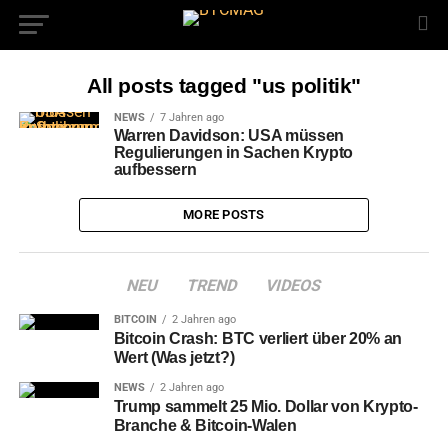
All posts tagged "us politik"
NEWS
7 Jahren ago
Warren Davidson: USA müssen
Regulierungen in Sachen Krypto
aufbessern
MORE POSTS
NEU
TREND
VIDEOS
BITCOIN
2 Jahren ago
Bitcoin Crash: BTC verliert über 20% an
Wert (Was jetzt?)
NEWS
2 Jahren ago
Trump sammelt 25 Mio. Dollar von Krypto-
Branche & Bitcoin-Walen