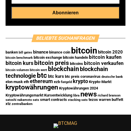
BELIEBTE SUCHANFRAGEN
bitcoin
binance
bitcoin 2020
banken
binance coin
bill gates
bitcoin kaufen
bitcoin exchange
bitcoin handeln
bitcoin benchmark
bitcoin preis
bitcoin kurs
bitcoin verkaufen
bitcoins
blockchain
blockchain
bitcoin volumen
bitcoin wert
btc
technologie
btc kurs
btc preis
coronavirus
deutsche bank
ethereum
krypto
elon musk
eth
ezb
Krypto-Markt
fiatgeld
kryptowährungen
Kryptowährungen 2024
news
Kryptowährungsmarkt
Kursentwicklung
libra
richard branson
smart contracts
tezos
warren buffett
satoshi nakamoto
sats
stacking sats
xtz
zentralbanken