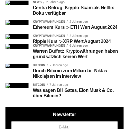
NEWS
2 Jahren ago
Centra Betrug: Krypto-Scam als Netflix
Doku verfügbar
KRYPTOWÄHRUNGEN
2 Jahren ago
Ethereum Kurs ▷ ETH Wert August 2024
KRYPTOWÄHRUNGEN
2 Jahren ago
Ripple Kurs ▷ XRP Wert August 2024
KRYPTOWÄHRUNGEN
6 Jahren ago
Warren Buffett: Kryptowährungen haben
grundsätzlich keinen Wert
BITCOIN
7 Jahren ago
Durch Bitcoin zum Milliardär: Niklas
Nikolajsen im Interview
BITCOIN
7 Jahren ago
Was sagen Bill Gates, Elon Musk & Co.
über Bitcoin?
Newsletter