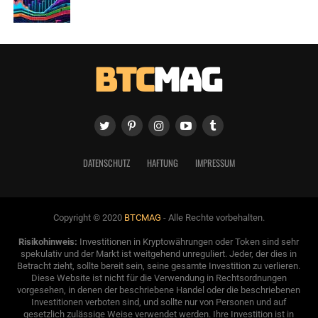
DATENSCHUTZ
HAFTUNG
IMPRESSUM
Copyright © 2020
BTCMAG
- Alle Rechte vorbehalten.
Risikohinweis:
Investitionen in Kryptowährungen oder Token sind sehr
spekulativ und der Markt ist weitgehend unreguliert. Jeder, der dies in
Betracht zieht, sollte bereit sein, seine gesamte Investition zu verlieren.
Diese Website ist nicht für die Verwendung in Rechtsordnungen
vorgesehen, in denen der beschriebene Handel oder die beschriebenen
Investitionen verboten sind, und sollte nur von Personen und auf
gesetzlich zulässige Weise verwendet werden. Ihre Investition ist in