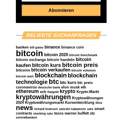
BELIEBTE SUCHANFRAGEN
binance
banken
binance coin
bill gates
bitcoin
bitcoin 2020
bitcoin benchmark
bitcoin
bitcoin exchange
bitcoin handeln
bitcoin preis
bitcoin kurs
kaufen
bitcoin verkaufen
bitcoins
bitcoin volumen
blockchain
blockchain
bitcoin wert
btc
technologie
btc kurs
btc preis
coronavirus
elon musk
eth
deutsche bank
ethereum
krypto
ezb
Krypto-Markt
fiatgeld
kryptowährungen
Kryptowährungen
2024
Kryptowährungsmarkt
Kursentwicklung
libra
news
smart
richard branson
satoshi nakamoto
sats
contracts
tezos
warren buffett
xtz
stacking sats
zentralbanken