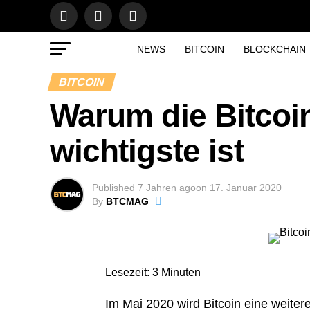
NEWS
BITCOIN
BLOCKCHAIN
BITCOIN
Warum die Bitcoi
wichtigste ist
Published
7 Jahren ago
on
17. Januar 2020
By
BTCMAG
Lesezeit:
3
Minuten
Im Mai 2020 wird Bitcoin eine weite