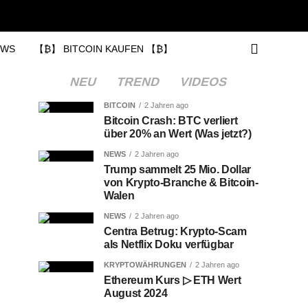
EWS
【₿】 BITCOIN KAUFEN 【₿】
NEU
TREND
VIDEOS
BITCOIN
2 Jahren ago
Bitcoin Crash: BTC verliert
über 20% an Wert (Was jetzt?)
NEWS
2 Jahren ago
Trump sammelt 25 Mio. Dollar
von Krypto-Branche & Bitcoin-
Walen
NEWS
2 Jahren ago
Centra Betrug: Krypto-Scam
als Netflix Doku verfügbar
KRYPTOWÄHRUNGEN
2 Jahren ago
Ethereum Kurs ▷ ETH Wert
August 2024