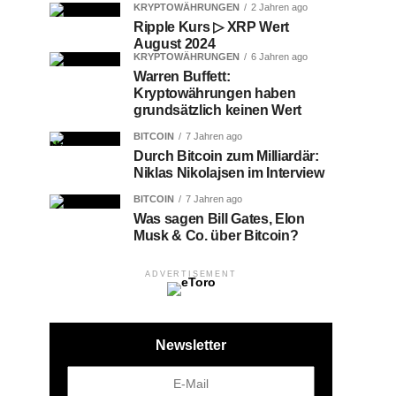
KRYPTOWÄHRUNGEN
2 Jahren ago
Ripple Kurs ▷ XRP Wert
August 2024
KRYPTOWÄHRUNGEN
6 Jahren ago
Warren Buffett:
Kryptowährungen haben
grundsätzlich keinen Wert
BITCOIN
7 Jahren ago
Durch Bitcoin zum Milliardär:
Niklas Nikolajsen im Interview
BITCOIN
7 Jahren ago
Was sagen Bill Gates, Elon
Musk & Co. über Bitcoin?
ADVERTISEMENT
Newsletter