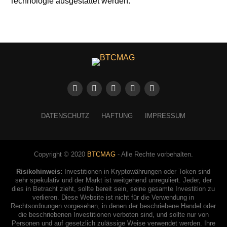
Technologie ausgestattet werden.
DATENSCHUTZ
HAFTUNG
IMPRESSUM
Copyright © 2020
BTCMAG
- Alle Rechte vorbehalten.
Risikohinweis:
Investitionen in Kryptowährungen oder Token sind
sehr spekulativ und der Markt ist weitgehend unreguliert. Jeder, der
dies in Betracht zieht, sollte bereit sein, seine gesamte Investition zu
verlieren. Diese Website ist nicht für die Verwendung in
Rechtsordnungen vorgesehen, in denen der beschriebene Handel oder
die beschriebenen Investitionen verboten sind, und sollte nur von
Personen und auf gesetzlich zulässige Weise verwendet werden. Ihre